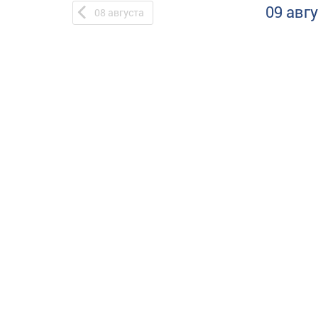
09 авг
08
августа