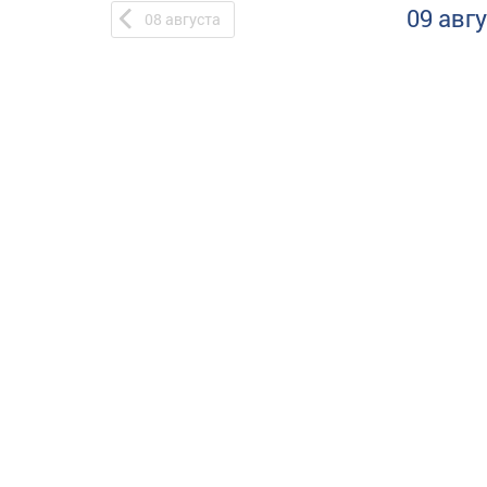
09 авг
08
августа