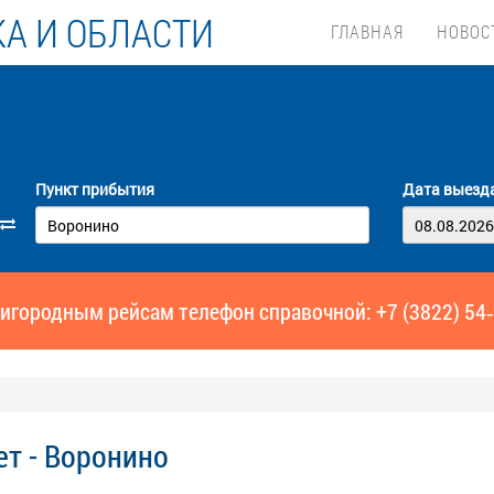
А И ОБЛАСТИ
ГЛАВНАЯ
НОВОС
Пункт прибытия
Дата выезд
игородным рейсам телефон справочной: +7 (3822) 54
ет - Воронино