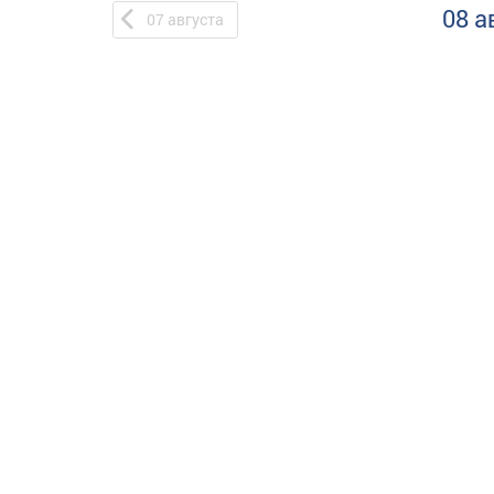
08 а
07
августа