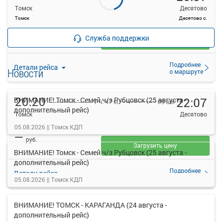
Томск
Десятово
Томск
Десятово с.
—
руб.
Служба поддержки
Загрузить цену
Подробнее
Детали рейса
Новости
о маршруте
20:20
22:07
ВНИМАНИЕ! Томск - Семей ч/з Рубцовск (25 августа -
09 авг
1 ч. 47 м
дополнительный рейс)
Томск
Десятово
Томск
Десятово с.
05.08.2026 ||
Томск КДП
—
руб.
Загрузить цену
ВНИМАНИЕ! Томск - Семей ч/з Рубцовск (25 августа -
дополнительный рейс)
Подробнее
Детали рейса
о маршруте
05.08.2026 ||
Томск КДП
ВНИМАНИЕ! ТОМСК - КАРАГАНДА (24 августа -
дополнительный рейс)