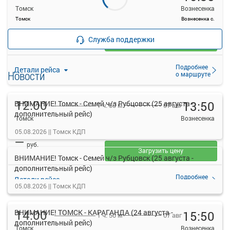
Томск
Вознесенка
Томск
Вознесенка с.
—
руб.
Служба поддержки
Загрузить цену
Подробнее
Детали рейса
Новости
о маршруте
12:00
13:50
ВНИМАНИЕ! Томск - Семей ч/з Рубцовск (25 августа -
07 авг
1 ч. 50 м
дополнительный рейс)
Томск
Вознесенка
Томск
Вознесенка с.
05.08.2026 ||
Томск КДП
—
руб.
Загрузить цену
ВНИМАНИЕ! Томск - Семей ч/з Рубцовск (25 августа -
дополнительный рейс)
Подробнее
Детали рейса
о маршруте
05.08.2026 ||
Томск КДП
14:00
ВНИМАНИЕ! ТОМСК - КАРАГАНДА (24 августа -
15:50
07 авг
1 ч. 50 м
дополнительный рейс)
Томск
Вознесенка