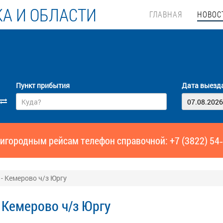
А И ОБЛАСТИ
ГЛАВНАЯ
НОВОС
Пункт прибытия
Дата выезд
игородным рейсам телефон справочной: +7 (3822) 54
- Кемерово ч/з Юргу
 Кемерово ч/з Юргу