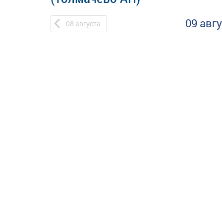
09 авг
08
августа