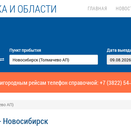
А И ОБЛАСТИ
ГЛАВНАЯ
НОВОС
Пункт прибытия
Дата выезд
игородным рейсам телефон справочной: +7 (3822) 54
ево АП)
- Новосибирск