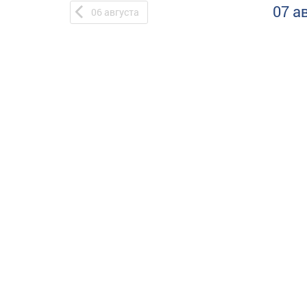
07 а
06
августа