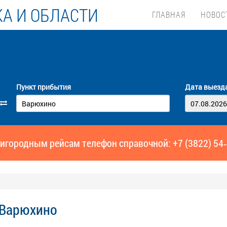
А И ОБЛАСТИ
ГЛАВНАЯ
НОВОС
Пункт прибытия
Дата выезд
игородным рейсам телефон справочной: +7 (3822) 54
 Варюхино