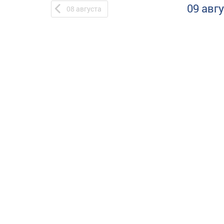
09 авг
08
августа