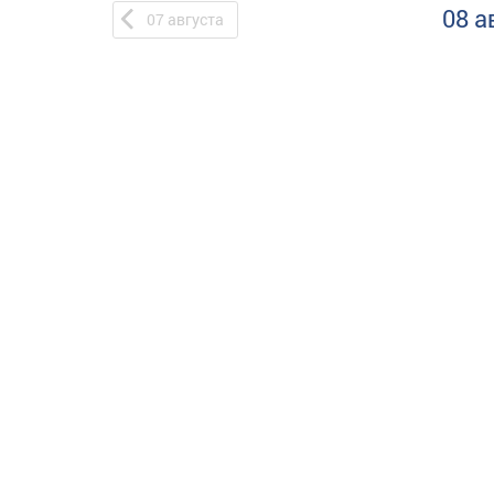
08 а
07
августа