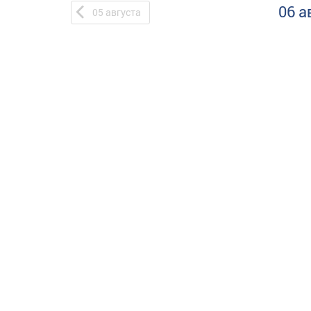
06 а
05
августа