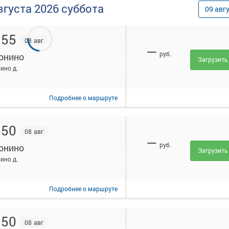
вгуста
2026
суббота
09
авг
:55
08 авг
—
руб.
онино
Загрузить
ино д.
Подробнее
о маршруте
:50
08 авг
—
руб.
онино
Загрузить
ино д.
Подробнее
о маршруте
:50
08 авг