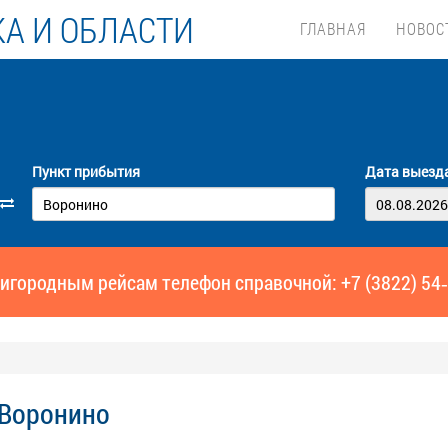
А И ОБЛАСТИ
ГЛАВНАЯ
НОВОС
Пункт прибытия
Дата выезд
игородным рейсам телефон справочной: +7 (3822) 54
 Воронино