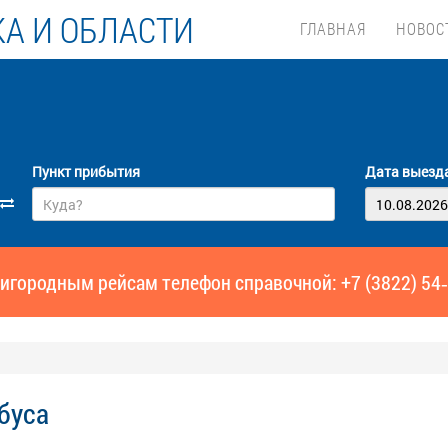
А И ОБЛАСТИ
ГЛАВНАЯ
НОВОС
Пункт прибытия
Дата выезд
игородным рейсам телефон справочной: +7 (3822) 54
буса